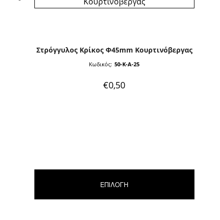
Στρόγγυλος Κρίκος Φ45mm Κουρτινόβεργας
Κωδικός:
50-K-A-25
€
0,50
ΕΠΙΛΟΓΉ
Αυτό