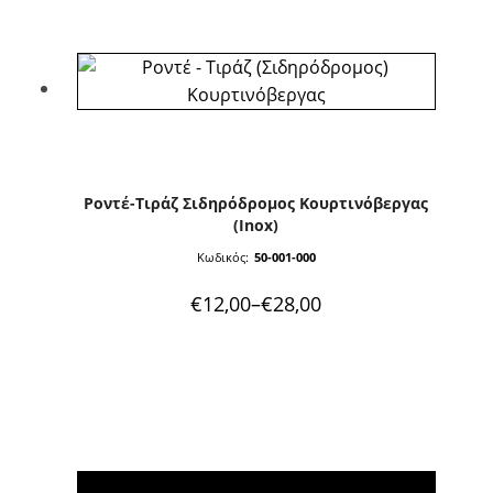
το
προϊόν
έχει
πολλαπλές
παραλλαγές.
Οι
επιλογές
Ροντέ-Τιράζ Σιδηρόδρομος Κουρτινόβεργας
μπορούν
(inox)
να
Κωδικός:
50-001-000
επιλεγούν
στη
Price
€
12,00
–
€
28,00
σελίδα
range:
του
€12,00
προϊόντος
through
€28,00