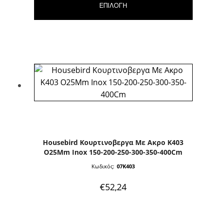
ΕΠΙΛΟΓΉ
Αυτό
το
προϊόν
έχει
πολλαπλές
παραλλαγές.
Οι
επιλογές
μπορούν
Housebird Κουρτινοβεργα Με Ακρο K403
να
O25Mm Inox 150-200-250-300-350-400Cm
επιλεγούν
Κωδικός:
07K403
στη
σελίδα
€
52,24
του
προϊόντος