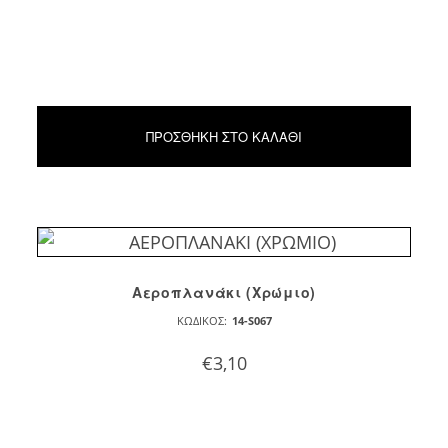
ΠΡΟΣΘΉΚΗ ΣΤΟ ΚΑΛΆΘΙ
Αεροπλανάκι (Χρώμιο)
ΚΩΔΙΚΌΣ:
14-S067
€
3,10