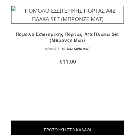
Πόμολο Εσωτερικής Πόρτας A42 Πλάκα Set
(Μπρονζέ Ματ)
ΚΩΔΙΚΌΣ:
40-A42-MPR/MAT
€
11,00
ΠΡΟΣΘΉΚΗ ΣΤΟ ΚΑΛΆΘΙ