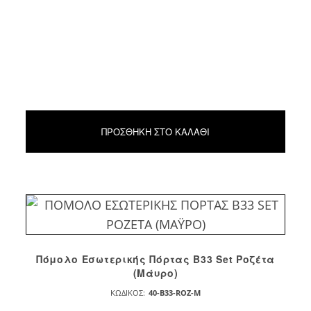
ΠΡΟΣΘΉΚΗ ΣΤΟ ΚΑΛΆΘΙ
Πόμολο Εσωτερικής Πόρτας Β33 Set Ροζέτα
(Μάυρο)
ΚΩΔΙΚΌΣ:
40-B33-ROZ-M