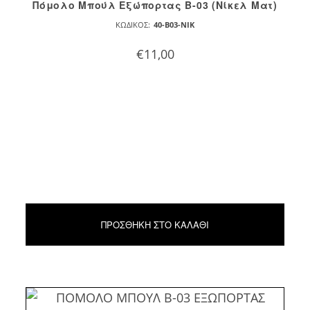
Πόμολο Μπούλ Εξώπορτας B-03 (Νίκελ Ματ)
ΚΩΔΙΚΌΣ:
40-B03-NIK
€
11,00
ΠΡΟΣΘΉΚΗ ΣΤΟ ΚΑΛΆΘΙ