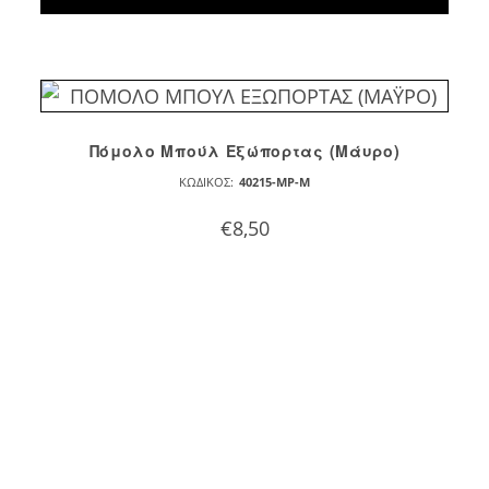
Πόμολο Μπούλ Eξώπορτας (Μάυρο)
ΚΩΔΙΚΌΣ:
40215-MP-M
€
8,50