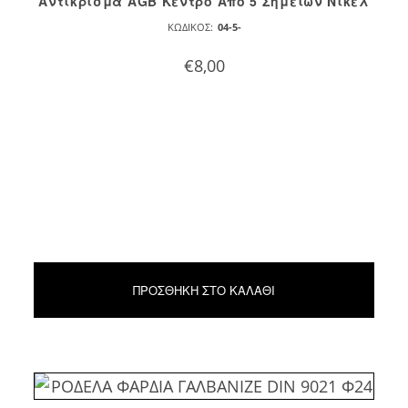
Αντίκρισμα AGB Κέντρο Απο 5 Σημείων Νίκελ
ΚΩΔΙΚΌΣ:
04-5-
€
8,00
ΠΡΟΣΘΉΚΗ ΣΤΟ ΚΑΛΆΘΙ