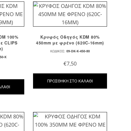
DM 100%
Κρυφός Οδηγός KDM 80%
ε CLIPS
450mm με φρένο (620C-16mm)
m)
ΚΩΔΙΚΌΣ:
09-DK-K-450-80
50-K
€
7,50
ΠΡΟΣΘΉΚΗ ΣΤΟ ΚΑΛΆΘΙ
ΑΛΆΘΙ