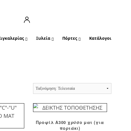
Κιγκαλερίας
Ξυλεία
Πόρτες
Κατάλογοι
Προφίλ Α300 χρύσο ματ (για
πορτάκι)