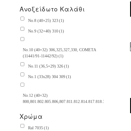
Ανοξείδωτο Καλάθι
No.8 (40×25) 323
(1)
No.9 (32×40) 310
(1)
No.10 (40×32) 306,325,327,330, COMETA
(11441/91-11442/92)
(1)
No.11 (36,5×29) 326
(1)
No.1 (33x28) 304 309
(1)
No.12 (40×32)
800,801.802.805.806,807.811.812.814.817.818.318,606
(1)
Χρώμα
No.2 (33×32)
313.317,801,803,804.COMETA
Ral 7035
(1)