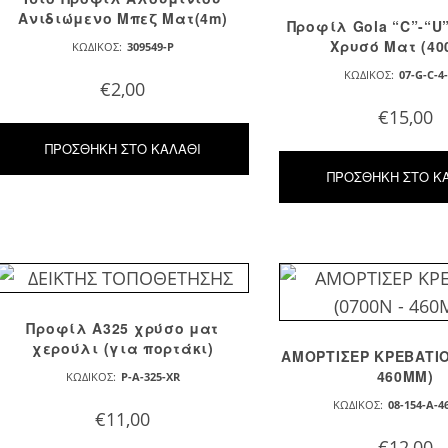
Ανιδιώμενο Μπεζ Ματ(4m)
Προφίλ Gola “C”-“U
Χρυσό Ματ (40
ΚΩΔΙΚΌΣ:
309549-P
ΚΩΔΙΚΌΣ:
07-G-C-4
€
2,00
€
15,00
ΠΡΟΣΘΉΚΗ ΣΤΟ ΚΑΛΆΘΙ
ΠΡΟΣΘΉΚΗ ΣΤΟ Κ
Προφίλ Α325 χρύσο ματ
χερούλι (για πορτάκι)
AMOPTIΣEP KPEBATIO
460MM)
ΚΩΔΙΚΌΣ:
P-A-325-XR
ΚΩΔΙΚΌΣ:
08-154-A-4
€
11,00
€
12,00