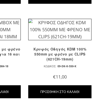
x με φρένο
Κρυφός Οδηγός KDM 100%
για 16 και
550mm με φρένο με CLIPS
(621CH-19mm)
084-18
ΚΩΔΙΚΌΣ:
09-DK-K-550-K
€
11,00
ΑΛΆΘΙ
ΠΡΟΣΘΉΚΗ ΣΤΟ ΚΑΛΆΘΙ