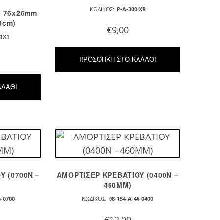
ΚΩΔΙΚΌΣ:
P-A-300-XR
” 76x26mm
0cm)
€
9,00
-1X1
ΠΡΟΣΘΉΚΗ ΣΤΟ ΚΑΛΆΘΙ
ΑΛΆΘΙ
Y (0700N –
AMOPTIΣEP KPEBATIOY (0400N –
460MM)
6-0700
ΚΩΔΙΚΌΣ:
08-154-A-46-0400
€
12,00