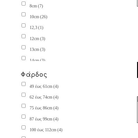
Χρυσό mat
(23)
8cm
(7)
Χρώμιο
(118)
10cm
(26)
Γραφίτης
(12)
12,3
(1)
12cm
(3)
13cm
(3)
14cm
(3)
15cm
(14)
Φάρδος
17,3
(1)
49 έως 61cm
(4)
17cm
(1)
62 έως 74cm
(4)
18cm
(6)
75 έως 86cm
(4)
20cm
(7)
87 έως 99cm
(4)
22cm
(3)
100 έως 112cm
(4)
22,3
(1)