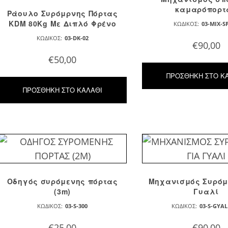
καμαρόπορτ
Ράουλο Συρόμρνης Πόρτας
KDM 80Kg Με Διπλό Φρένο
ΚΩΔΙΚΌΣ:
03-MIX-S
ΚΩΔΙΚΌΣ:
03-DK-02
€
90,00
€
50,00
ΠΡΟΣΘΉΚΗ ΣΤΟ Κ
ΠΡΟΣΘΉΚΗ ΣΤΟ ΚΑΛΆΘΙ
Οδηγός συρόμενης πόρτας
Μηχανισμός Συρόμ
(3m)
Γυαλί
ΚΩΔΙΚΌΣ:
03-S-300
ΚΩΔΙΚΌΣ:
03-S-GYAL
€
25,00
€
90,00