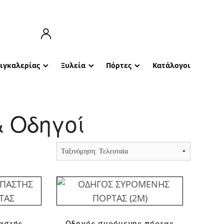
Κιγκαλερίας
Ξυλεία
Πόρτες
Κατάλογοι
 Οδηγοί
αστής
Οδηγός συρόμενης πόρτας