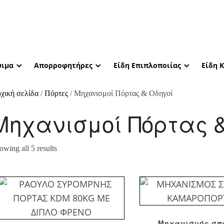
ιμα
Απορροφητήρες
Είδη Επιπλοποιίας
Είδη 
χική σελίδα
/
Πόρτες
/ Μηχανισμοί Πόρτας & Οδηγοί
Μηχανισμοί Πόρτας &
owing all 5 results
Μηχανισμός σπ