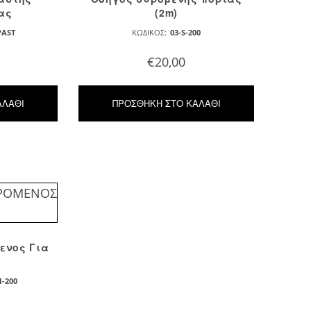
ας
(2m)
PAST
ΚΩΔΙΚΌΣ:
03-S-200
€
20,00
ΑΛΆΘΙ
ΠΡΟΣΘΉΚΗ ΣΤΟ ΚΑΛΆΘΙ
ενος Για
I-200