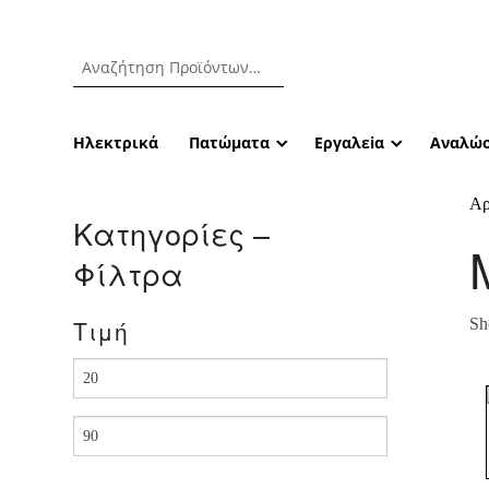
Ηλεκτρικά
Πατώματα
Εργαλεiα
Αναλώσ
Αρ
Κατηγορίες –
Φίλτρα
Τιμή
Sh