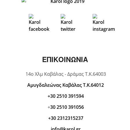
ΕΠΙΚΟΙΝΩΝΙΑ
14ο Χλμ Καβάλας - Δράμας Τ.Κ.64003
Αμυγδαλεώνας Καβάλας Τ.Κ.64012
+30 2510 391594
+
30 2510 391056
+30 2312315237
info@karol.gr