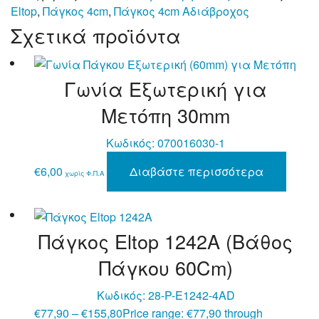
Eltop
,
Πάγκος 4cm
,
Πάγκος 4cm Αδιάβροχος
Σχετικά προϊόντα
Γωνία Εξωτερική για
Μετόπη 30mm
Κωδικός:
070016030-1
€
6,00
Διαβάστε περισσότερα
χωρίς Φ.Π.Α
Πάγκος Eltop 1242A (Βάθος
Πάγκου 60Cm)
Κωδικός:
28-P-E1242-4AD
€
77,90
–
€
155,80
Price range: €77,90 through