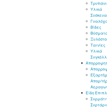
Τρυπάν
Υλικά
Συσκευα
Γυαλόχ
Βίδες
Βύσματ
Ξυλόστο
Ταινίες
Υλικά
Συγκόλλ
Απορροφη
Απορρο
Εξαρτή
Απορ/τή
Αεραγω
Είδη Επιπ
Συρμάτι
Συρτάρι