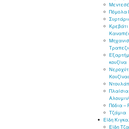
Μεντεσέ
Πόμολα 
Συρτάρι
Κρεβάτι
Καναπέ
Μηχανισ
Τραπεζι
Εξαρτή
κουζίνα
Νεροχύτ
Κουζίνα
Ντουλά
Πλαίσια
Αλουμιν
Πόδια – 
Τζάμια
Είδη Κιγκ
Είδη Τζα