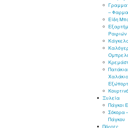
Γραμματ
– Φαρμα
Είδη Μπ
Εξαρτή
Ραφιών
Κάγκελ
Καλόγερ
Ομπρελ
Κρεμάσ
Πατάκια
Χαλάκι
Εξώπορ
Κουρτιν
Ξυλεία
Πάγκοι 
Σόκορα 
Πάγκου
Πόρτες