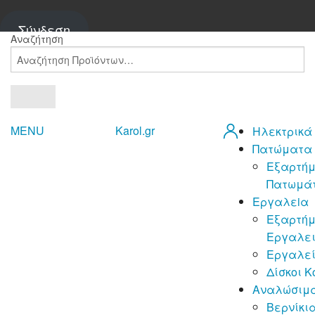
Σύνδεση
Αναζήτηση
MENU
Karol.gr
Ηλεκτρικά
Πατώματα
Εξαρτή
Πατωμά
Εργαλεiα
Εξαρτή
Εργαλε
Εργαλε
Δίσκοι Κ
Αναλώσιμ
Βερνίκι