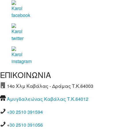
ΕΠΙΚΟΙΝΩΝΙΑ
14ο Χλμ Καβάλας - Δράμας Τ.Κ.64003
Αμυγδαλεώνας Καβάλας Τ.Κ.64012
+30 2510 391594
+
30 2510 391056