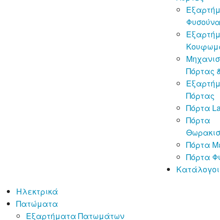
Εξαρτή
Φυσούν
Εξαρτή
Κουφωμ
Μηχανισ
Πόρτας 
Εξαρτή
Πόρτας
Πόρτα La
Πόρτα
Θωρακι
Πόρτα Μ
Πόρτα Φ
Κατάλογοι
Ηλεκτρικά
Πατώματα
Εξαρτήματα Πατωμάτων