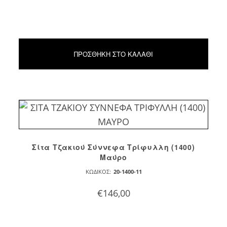
ΠΡΟΣΘΉΚΗ ΣΤΟ ΚΑΛΆΘΙ
Σίτα Τζακιού Σύννεφα Τρίφυλλη (1400)
Μαύρο
ΚΩΔΙΚΌΣ:
20-1400-11
€
146,00