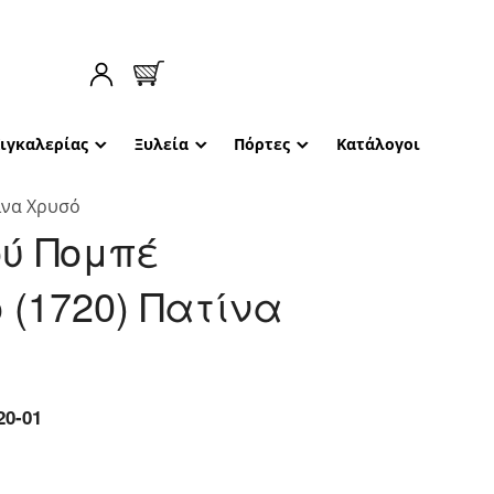
Κιγκαλερίας
Ξυλεία
Πόρτες
Κατάλογοι
ίνα Χρυσό
ού Πομπέ
(1720) Πατίνα
20-01