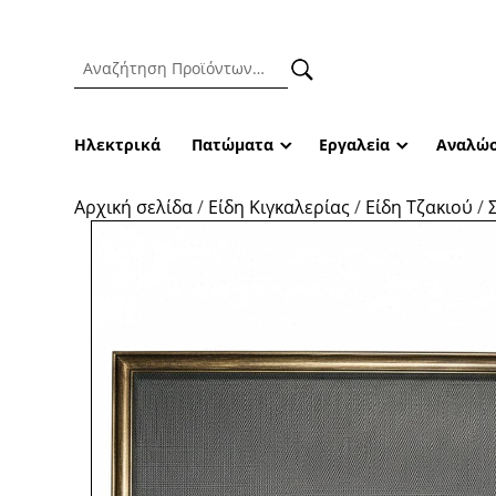
Ηλεκτρικά
Πατώματα
Εργαλεiα
Αναλώσ
Αρχική σελίδα
/
Είδη Κιγκαλερίας
/
Είδη Τζακιού
/