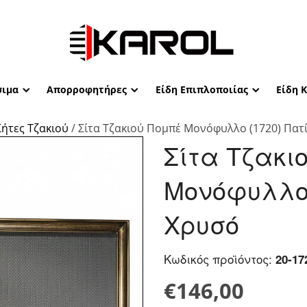
ιμα
Απορροφητήρες
Είδη Επιπλοποιίας
Είδη 
Σήτες Τζακιού
/ Σίτα Τζακιού Πομπέ Μονόφυλλο (1720) Πατ
Σίτα Τζακι
Μονόφυλλο 
Χρυσό
Κωδικός προϊόντος:
20-17
€
146,00