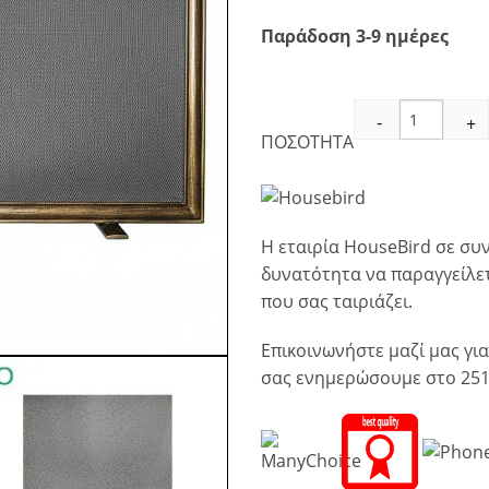
Παράδοση 3-9 ημέρες
Σίτα
-
+
Τζακιού
ΠΟΣΟΤΗΤΑ
Πομπέ
Μονόφυλλο
(1720)
Πατίνα
Η εταιρία HouseBird σε συν
Χρυσό
ποσότητα
δυνατότητα να παραγγείλετ
που σας ταιριάζει.
Επικοινωνήστε μαζί μας γι
σας ενημερώσουμε στο 251